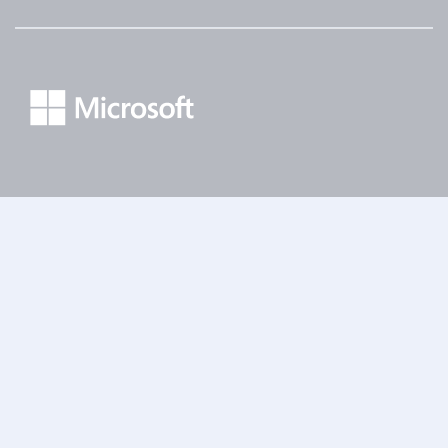
Inicio
Cursos
Azure
Introduction to Microsoft Azure
Información del
Programa