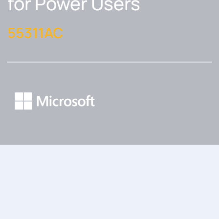
for Power Users
55311AC
Inicio
Cursos
Formación Oficial de Microsoft
SharePoint
Server SE for Power Users