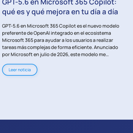
GPT-5.6 en Microsoft 365 Copilot:
qué es y qué mejora en tu día a día
GPT-5.6 en Microsoft 365 Copilot es el nuevo modelo
W
preferente de OpenAI integrado en el ecosistema
e
Microsoft 365 para ayudar a los usuarios a realizar
M
tareas más complejas de forma eficiente. Anunciado
p
por Microsoft en julio de 2026, este modelo me…
I
s
Leer noticia