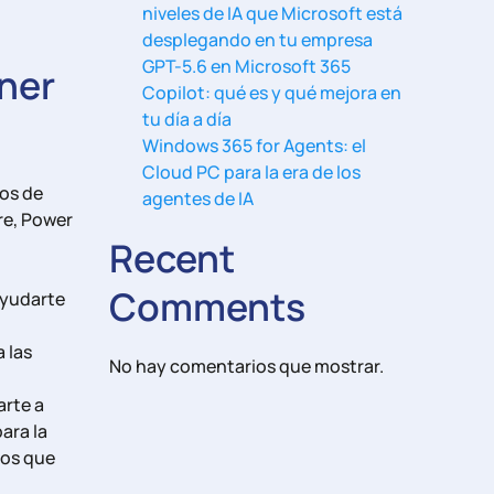
niveles de IA que Microsoft está
desplegando en tu empresa
GPT-5.6 en Microsoft 365
ner
Copilot: qué es y qué mejora en
tu día a día
Windows 365 for Agents: el
Cloud PC para la era de los
sos de
agentes de IA
re, Power
Recent
Comments
ayudarte
 las
No hay comentarios que mostrar.
arte a
ara la
cos que