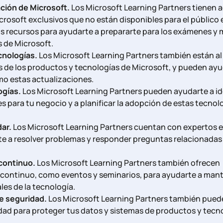
ación de Microsoft.
Los Microsoft Learning Partners tienen 
crosoft exclusivos que no están disponibles para el público 
s recursos para ayudarte a prepararte para los exámenes y 
s de Microsoft.
cnologías.
Los Microsoft Learning Partners también están al
s de los productos y tecnologías de Microsoft, y pueden ayu
o estas actualizaciones.
ogías.
Los Microsoft Learning Partners pueden ayudarte a id
s para tu negocio y a planificar la adopción de estas tecnol
ar.
Los Microsoft Learning Partners cuentan con expertos 
te a resolver problemas y responder preguntas relacionadas
continuo.
Los Microsoft Learning Partners también ofrecen
 continuo, como eventos y seminarios, para ayudarte a man
es de la tecnología.
e seguridad.
Los Microsoft Learning Partners también pued
dad para proteger tus datos y sistemas de productos y tecn