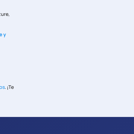
zure,
e y
mos
. ¡Te