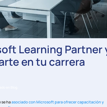
oft Learning Partner 
rte en tu carrera
cado en
Blog
.
 se ha
asociado con Microsoft para ofrecer capacitación y