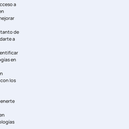
acceso a
en
mejorar
 tanto de
darte a
entificar
ogías en
en
 con los
tenerte
en
ologías