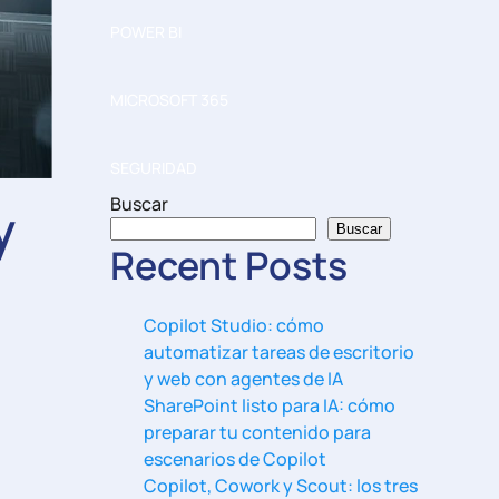
POWER BI
MICROSOFT 365
SEGURIDAD
Buscar
y
Buscar
Recent Posts
Copilot Studio: cómo
automatizar tareas de escritorio
y web con agentes de IA
SharePoint listo para IA: cómo
preparar tu contenido para
escenarios de Copilot
Copilot, Cowork y Scout: los tres