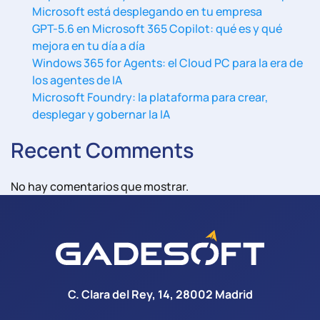
Microsoft está desplegando en tu empresa
GPT-5.6 en Microsoft 365 Copilot: qué es y qué
mejora en tu día a día
Windows 365 for Agents: el Cloud PC para la era de
los agentes de IA
Microsoft Foundry: la plataforma para crear,
desplegar y gobernar la IA
Recent Comments
No hay comentarios que mostrar.
C. Clara del Rey, 14, 28002 Madrid