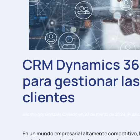
CRM Dynamics 365,
para gestionar las
clientes
Escrito por
Gonzalo Casado
en
27 de marzo de 2023
. Publi
En un mundo empresarial altamente competitivo, la 