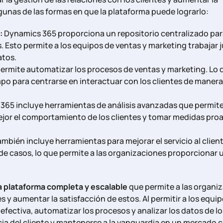
unas de las formas en que la plataforma puede lograrlo:
:
Dynamics 365 proporciona un repositorio centralizado pa
s. Esto permite a los equipos de ventas y marketing trabajar 
atos.
ermite automatizar los procesos de ventas y marketing. Lo 
empo para centrarse en interactuar con los clientes de maner
65 incluye herramientas de análisis avanzadas que permite
or el comportamiento de los clientes y tomar medidas proa
mbién incluye herramientas para mejorar el servicio al client
 de casos, lo que permite a las organizaciones proporcionar 
 plataforma completa y escalable
que permite a las organi
es y aumentar la satisfacción de estos. Al permitir a los equi
fectiva, automatizar los procesos y analizar los datos de lo
cia del cliente y mantenerse a la vanguardia en un mercado 