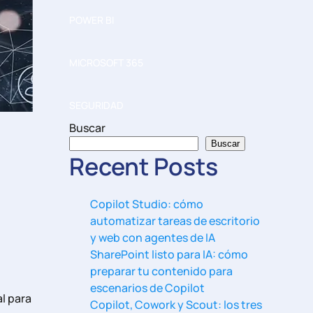
POWER BI
MICROSOFT 365
SEGURIDAD
Buscar
Buscar
Recent Posts
Copilot Studio: cómo
automatizar tareas de escritorio
y web con agentes de IA
SharePoint listo para IA: cómo
preparar tu contenido para
escenarios de Copilot
al para
Copilot, Cowork y Scout: los tres