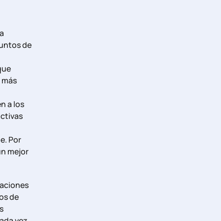
ra
juntos de
que
a más
n a los
ctivas
e. Por
un mejor
zaciones
pos de
s
cada vez